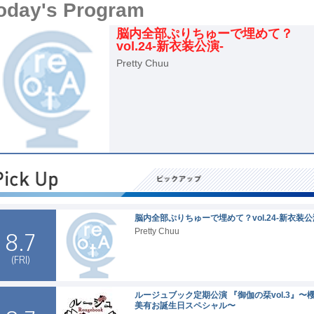
oday's Program
脳内全部ぷりちゅーで埋めて？
vol.24-新衣装公演-
Pretty Chuu
脳内全部ぷりちゅーで埋めて？vol.24-新衣装公
Pretty Chuu
8.7
(FRI)
ルージュブック定期公演 『御伽の栞vol.3』〜
美有お誕生日スペシャル〜