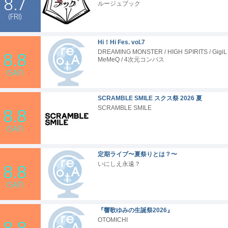
8.7
ルージュブック
(FRI)
Hi！Hi Fes. vol.7
DREAMING MONSTER / HIGH SPIRITS / GigiL 
8.8
MeMeQ / 4次元コンパス
(SAT)
ke329.live/https://www.limani.studio/https://web.webex.com/spa
SCRAMBLE SMILE スクス祭 2026 夏
SCRAMBLE SMILE
8.8
(SAT)
定期ライブ〜夏祭りとは？〜
いにしえ永遠？
8.8
(SAT)
『響歌ゆみの生誕祭2026』
OTOMICHI
8.8