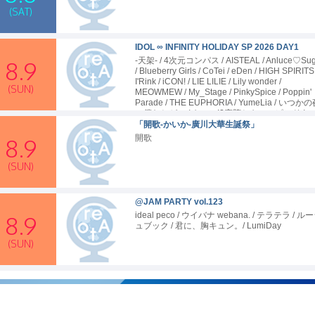
(SAT)
IDOL ∞ INFINITY HOLIDAY SP 2026 DAY1
-天架- / 4次元コンパス / AISTEAL / Anluce♡Sug
8.9
/ Blueberry Girls / CoTei / eDen / HIGH SPIRITS 
.live/images/baner/
I'Rink / iCON! / LIE LILIE / Lily wonder /
(SUN)
MEOWMEW / My_Stage / PinkySpice / Poppin'
Parade / THE EUPHORIA / YumeLia / いつか
に僕たちが、 / キュン!?恋堕ちキューピッド / 
スラッシュ / すべての瞬間は君だった。 / ツヅ
「開歌-かいか-廣川大華生誕祭」
/ ティラミス / てんしめし！ / ネクスタリア / ろ
開歌
8.9
っぷ!!!!!!! / 玉響storage / 星合いのライラック /
LilyS/ash
(SUN)
@JAM PARTY vol.123
ideal peco / ウイバナ webana. / テラテラ / ル
8.9
ュブック / 君に、胸キュン。/ LumiDay
(SUN)
Hey! RE9UEST SONG PARTY
Hey!Mommy!
8.9
lene.studio/hall/images/baner/