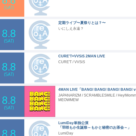
(SAT)
定期ライブ〜夏祭りとは？〜
いにしえ永遠？
8.8
(SAT)
CURE'T×VVSiS 2MAN LIVE
CURE'T / VVSiS
8.8
(SAT)
4MAN LIVE「BANG! BANG! BANG! BANG! v
JAPANARIZM / SCRAMBLESMILE / Hey!Mommy
8.8
MEOWMEW
(SAT)
LumiDay単独公演
「羽咲もか生誕祭～もかと秘密のお茶会～」
8.8
LumiDay