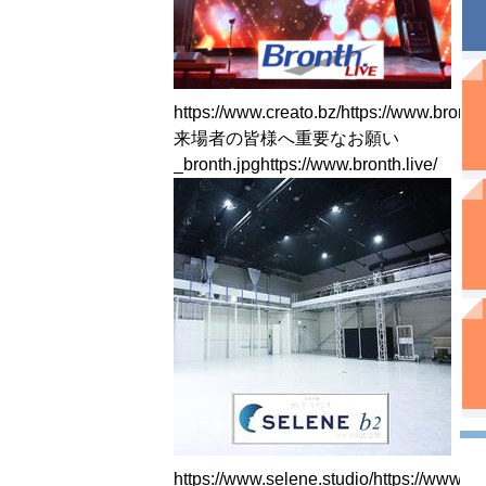
https://www.creato.bz/https://www.bronth
来場者の皆様へ重要なお願い
_bronth.jpghttps://www.bronth.live/
https://www.selene.studio/https://www.se