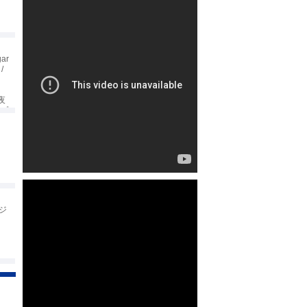
ar
/
の夜
スプ
リカ
りぽ
ージ